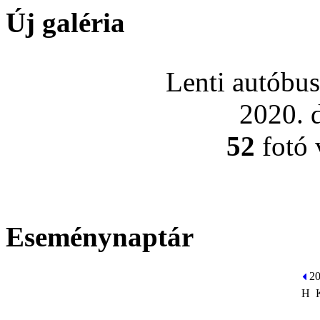
Új galéria
Lenti autóbus
2020. 
52
fotó 
Eseménynaptár
2
H