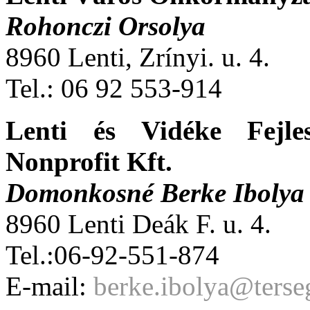
Rohonczi Orsolya
8960 Lenti, Zrínyi. u. 4.
Tel.: 06 92 553-914
Lenti és Vidéke Fejle
Nonprofit Kft.
Domonkosné Berke Ibolya
8960 Lenti Deák F. u. 4.
Tel.:06-92-551-874
E-mail:
berke.ibolya@terseg