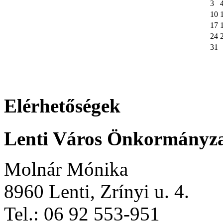
3
10
17
24
31
Elérhetőségek
Lenti Város Önkormányz
Molnár Mónika
8960 Lenti, Zrínyi u. 4.
Tel.: 06 92 553-951